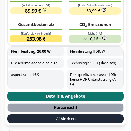
[incl. Versand nach DE]
[Basis: Deine Einstellungen]
89,99 €
163,99 €
Gesamtkosten ab
CO₂-Emissionen
[Kaufpreis + Verbrauch]
[siehe Info]
253,98 €
ca. 0,16 t
Nennleistung: 26.00 W
Nennleistung HDR: W
Bildschirmdiagonale Zoll: 32 "
Technologie: LCD (klassisch)
aspect ratio: 16:9
Energieeffizienzklasse HDR:
keine HDR Unterstützung (A-
G)
Details & Angebote
Kurzansicht
Merken
1-10