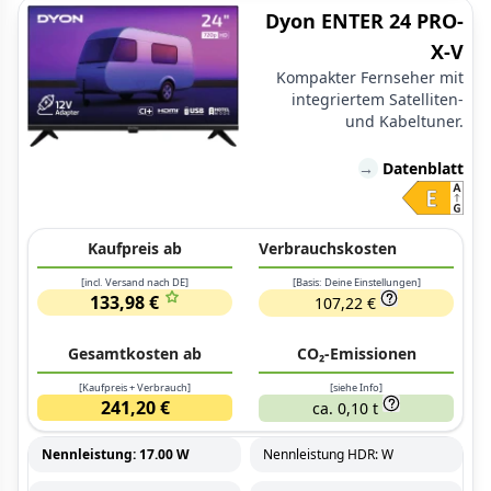
Dyon ENTER 24 PRO-
X-V
Kompakter Fernseher mit
integriertem Satelliten-
und Kabeltuner.
→
Datenblatt
Kaufpreis ab
Verbrauchskosten
[incl. Versand nach DE]
[Basis: Deine Einstellungen]
133,98 €
107,22 €
Gesamtkosten ab
CO₂-Emissionen
[Kaufpreis + Verbrauch]
[siehe Info]
241,20 €
ca. 0,10 t
Nennleistung: 17.00 W
Nennleistung HDR: W