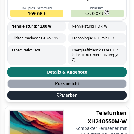
[Kaufpreis + Verbrauch]
[siehe Info]
169,68 €
ca. 0,07 t
Nennleistung: 12.00 W
Nennleistung HDR: W
Bildschirmdiagonale Zoll: 19 "
Technologie: LCD mit LED
aspect ratio: 16:9
Energieeffizienzklasse HDR:
keine HDR Unterstützung (A-
G)
Details & Angebote
Kurzansicht
Merken
Telefunken
XH24O550M-W
Kompakter Fernseher mit