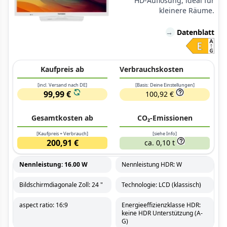
HD-Auflösung, ideal für
kleinere Räume.
→
Datenblatt
Kaufpreis ab
Verbrauchskosten
[incl. Versand nach DE]
[Basis: Deine Einstellungen]
99,99 €
100,92 €
Gesamtkosten ab
CO₂-Emissionen
[Kaufpreis + Verbrauch]
[siehe Info]
200,91 €
ca. 0,10 t
Nennleistung: 16.00 W
Nennleistung HDR: W
Bildschirmdiagonale Zoll: 24 "
Technologie: LCD (klassisch)
aspect ratio: 16:9
Energieeffizienzklasse HDR:
keine HDR Unterstützung (A-
G)