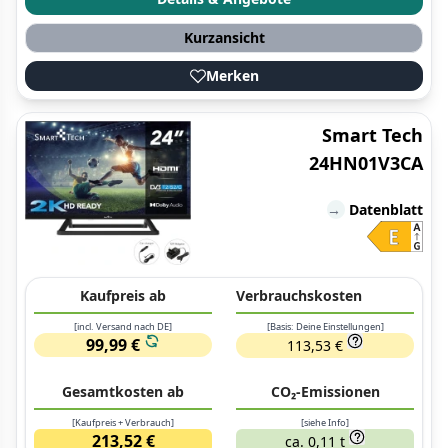
Kurzansicht
Merken
Smart Tech
24HN01V3CA
→
Datenblatt
Kaufpreis ab
Verbrauchskosten
[incl. Versand nach DE]
[Basis: Deine Einstellungen]
99,99 €
113,53 €
Gesamtkosten ab
CO₂-Emissionen
[Kaufpreis + Verbrauch]
[siehe Info]
213,52 €
ca. 0,11 t