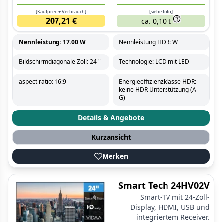
[Kaufpreis + Verbrauch]
[siehe Info]
207,21 €
ca. 0,10 t
Nennleistung: 17.00 W
Nennleistung HDR: W
Bildschirmdiagonale Zoll: 24 "
Technologie: LCD mit LED
aspect ratio: 16:9
Energieeffizienzklasse HDR:
keine HDR Unterstützung (A-
G)
Details & Angebote
Kurzansicht
Merken
Smart Tech 24HV02V
Smart-TV mit 24-Zoll-
Display, HDMI, USB und
integriertem Receiver.