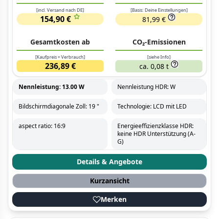
[incl. Versand nach DE]
[Basis: Deine Einstellungen]
154,90 €
81,99 €
Gesamtkosten ab
CO₂-Emissionen
[Kaufpreis + Verbrauch]
[siehe Info]
236,89 €
ca. 0,08 t
Nennleistung: 13.00 W
Nennleistung HDR: W
Bildschirmdiagonale Zoll: 19 "
Technologie: LCD mit LED
aspect ratio: 16:9
Energieeffizienzklasse HDR:
keine HDR Unterstützung (A-
G)
Details & Angebote
Kurzansicht
Merken