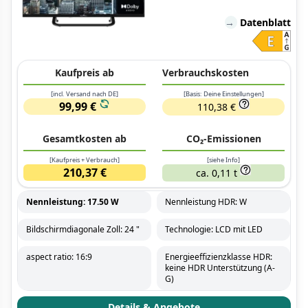
→
Datenblatt
Kaufpreis ab
Verbrauchskosten
[incl. Versand nach DE]
[Basis: Deine Einstellungen]
99,99 €
110,38 €
Gesamtkosten ab
CO₂-Emissionen
[Kaufpreis + Verbrauch]
[siehe Info]
210,37 €
ca. 0,11 t
Nennleistung: 17.50 W
Nennleistung HDR: W
Bildschirmdiagonale Zoll: 24 "
Technologie: LCD mit LED
aspect ratio: 16:9
Energieeffizienzklasse HDR:
keine HDR Unterstützung (A-
G)
Details & Angebote