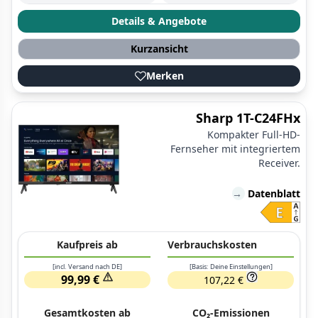
Details & Angebote
Kurzansicht
Merken
Sharp 1T-C24FHx
Kompakter Full-HD-
Fernseher mit integriertem
Receiver.
→
Datenblatt
Kaufpreis ab
Verbrauchskosten
[incl. Versand nach DE]
[Basis: Deine Einstellungen]
99,99 €
107,22 €
Gesamtkosten ab
CO₂-Emissionen