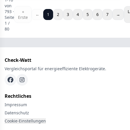
von
793 ·
«
L
←
1
2
3
4
5
6
7
→
Seite
Erste
1
/
80
Check-Watt
Vergleichsportal für energieeffiziente Elektrogeräte.
Rechtliches
Impressum
Datenschutz
Cookie-Einstellungen