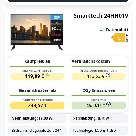
Smarttech 24HH01V
→
Datenblatt
Kaufpreis ab
Verbrauchskosten
[incl. Versand nach DE]
[Basis: Deine Einstellungen]
119,99 €
113,53 €
Gesamtkosten ab
CO₂-Emissionen
[Kaufpreis + Verbrauch]
[siehe Info]
233,52 €
ca. 0,11 t
Nennleistung: 18.00 W
Nennleistung HDR: W
Bildschirmdiagonale Zoll: 24 "
Technologie: LCD mit LED