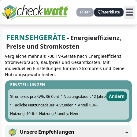
☰
Filter
Merkliste
FERNSEHGERÄTE
- Energieeffizienz,
Preise und Stromkosten
Vergleiche mehr als 700 TV-Geräte nach Energieeffizienz,
Stromverbrauch, Kaufpreis und Gesamtkosten. Mit
individuellen Einstellungen für den Strompreis und Deine
Nutzungsgewohnheiten.
EINSTELLUNGEN
·
Ändern
Strompreis pro kWh: 36 Cent
Nutzungsdauer: 12 Jahre
·
·
Tägliche Nutzungsdauer: 4 Stunden
Anteil HDR-
·
Nutzung: 10 %
Nutzung Standby: Nein
Unsere Empfehlungen
−