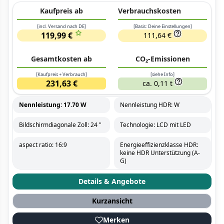
Kaufpreis ab
Verbrauchskosten
[incl. Versand nach DE]
[Basis: Deine Einstellungen]
119,99 €
111,64 €
Gesamtkosten ab
CO₂-Emissionen
[Kaufpreis + Verbrauch]
[siehe Info]
231,63 €
ca. 0,11 t
Nennleistung: 17.70 W
Nennleistung HDR: W
Bildschirmdiagonale Zoll: 24 "
Technologie: LCD mit LED
aspect ratio: 16:9
Energieeffizienzklasse HDR:
keine HDR Unterstützung (A-
G)
Details & Angebote
Kurzansicht
Merken