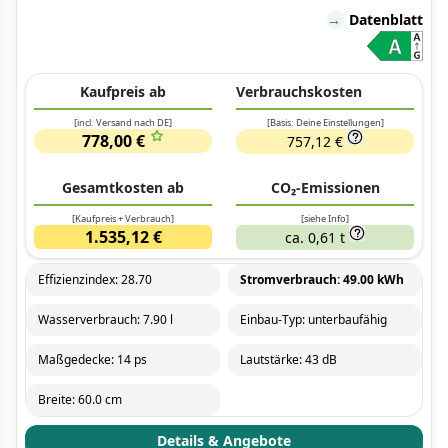
→
Datenblatt
Kaufpreis ab
Verbrauchskosten
[incl. Versand nach DE]
[Basis: Deine Einstellungen]
778,00 €
757,12 €
Gesamtkosten ab
CO₂-Emissionen
[Kaufpreis + Verbrauch]
[siehe Info]
1.535,12 €
ca. 0,61 t
Effizienzindex: 28.70
Stromverbrauch: 49.00 kWh
Wasserverbrauch: 7.90 l
Einbau-Typ: unterbaufähig
Maßgedecke: 14 ps
Lautstärke: 43 dB
Breite: 60.0 cm
Details & Angebote