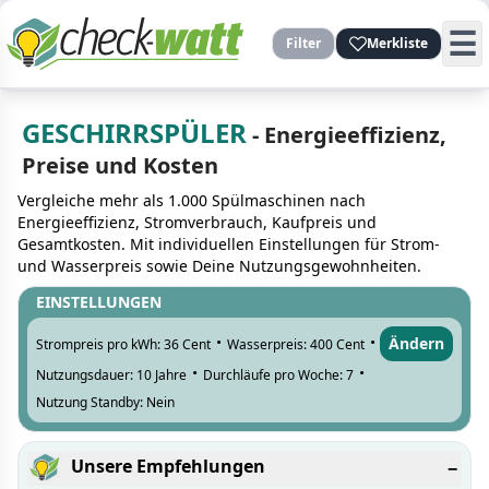
☰
Filter
Merkliste
GESCHIRRSPÜLER
- Energieeffizienz,
Preise und Kosten
Vergleiche mehr als 1.000 Spülmaschinen nach
Energieeffizienz, Stromverbrauch, Kaufpreis und
Gesamtkosten. Mit individuellen Einstellungen für Strom-
und Wasserpreis sowie Deine Nutzungsgewohnheiten.
EINSTELLUNGEN
·
·
Ändern
Strompreis pro kWh: 36 Cent
Wasserpreis: 400 Cent
·
·
Nutzungsdauer: 10 Jahre
Durchläufe pro Woche: 7
Nutzung Standby: Nein
Unsere Empfehlungen
−