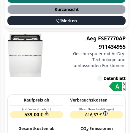
Kurzansicht
Merken
Aeg FSE7770AP
911434955
Geschirrspüler mit AirDry-
Technologie und
umfassenden Funktionen.
→
Datenblatt
Kaufpreis ab
Verbrauchskosten
[incl. Versand nach DE]
[Basis: Deine Einstellungen]
539,00 €
816,57 €
Gesamtkosten ab
CO₂-Emissionen