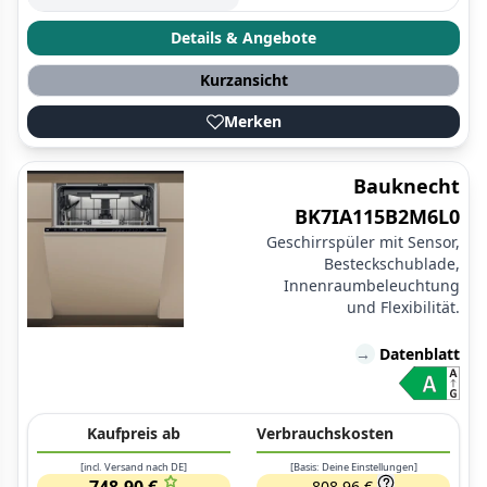
Details & Angebote
Kurzansicht
Merken
Bauknecht
BK7IA115B2M6L0
Geschirrspüler mit Sensor,
Besteckschublade,
Innenraumbeleuchtung
und Flexibilität.
→
Datenblatt
Kaufpreis ab
Verbrauchskosten
[incl. Versand nach DE]
[Basis: Deine Einstellungen]
748,90 €
808,96 €