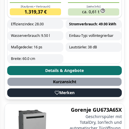
[Kaufpreis + Verbrauch]
[siehe Info]
1.319,37 €
ca. 0,61 t
Effizienzindex: 28.00
Stromverbrauch: 49.00 kWh
Wasserverbrauch: 9.50 l
Einbau-Typ: vollintegrierbar
Maßgedecke: 16 ps
Lautstärke: 38 dB
Breite: 60.0 cm
Details & Angebote
Kurzansicht
Merken
Gorenje GU673A65X
Geschirrspüler mit
TotalDry, IonTech und
automatischer Türöffnung.