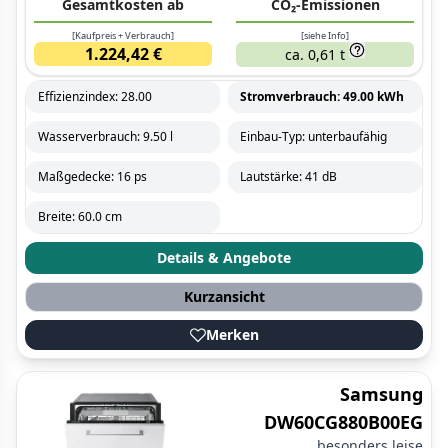
Gesamtkosten ab
CO₂-Emissionen
[Kaufpreis + Verbrauch]
[siehe Info]
1.224,42 €
ca. 0,61 t
Effizienzindex: 28.00
Stromverbrauch: 49.00 kWh
Wasserverbrauch: 9.50 l
Einbau-Typ: unterbaufähig
Maßgedecke: 16 ps
Lautstärke: 41 dB
Breite: 60.0 cm
Details & Angebote
Kurzansicht
Merken
Samsung
DW60CG880B00EG
besonders leise