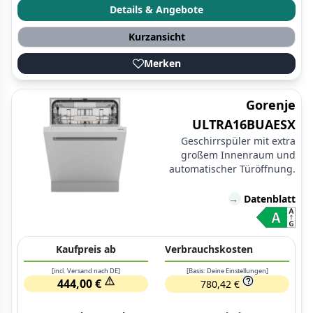
Details & Angebote
Kurzansicht
Merken
Gorenje
ULTRA16BUAESX
Geschirrspüler mit extra
großem Innenraum und
automatischer Türöffnung.
→
Datenblatt
Kaufpreis ab
Verbrauchskosten
[incl. Versand nach DE]
[Basis: Deine Einstellungen]
444,00 €
780,42 €