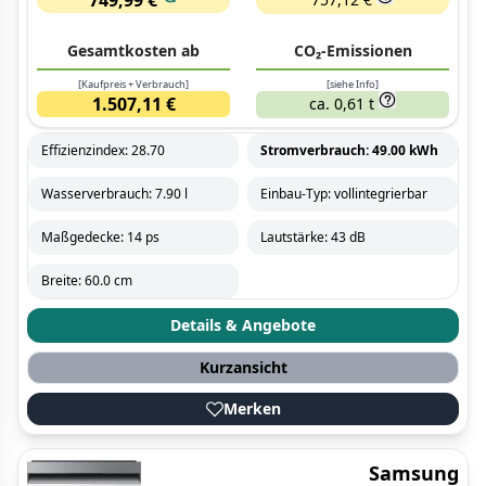
Gesamtkosten ab
CO₂-Emissionen
[Kaufpreis + Verbrauch]
[siehe Info]
1.507,11 €
ca. 0,61 t
Effizienzindex: 28.70
Stromverbrauch: 49.00 kWh
Wasserverbrauch: 7.90 l
Einbau-Typ: vollintegrierbar
Maßgedecke: 14 ps
Lautstärke: 43 dB
Breite: 60.0 cm
Details & Angebote
Kurzansicht
Merken
Samsung