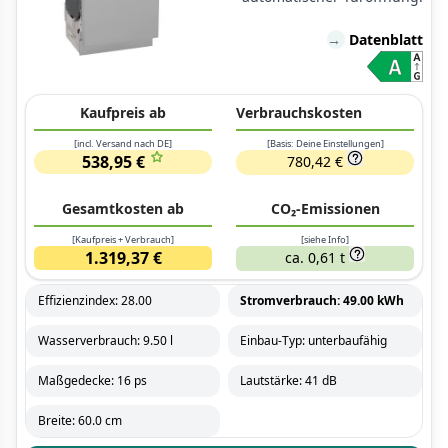
→
Datenblatt
Kaufpreis ab
Verbrauchskosten
[incl. Versand nach DE]
[Basis: Deine Einstellungen]
538,95 €
780,42 €
Gesamtkosten ab
CO₂-Emissionen
[Kaufpreis + Verbrauch]
[siehe Info]
1.319,37 €
ca. 0,61 t
Effizienzindex: 28.00
Stromverbrauch: 49.00 kWh
Wasserverbrauch: 9.50 l
Einbau-Typ: unterbaufähig
Maßgedecke: 16 ps
Lautstärke: 41 dB
Breite: 60.0 cm