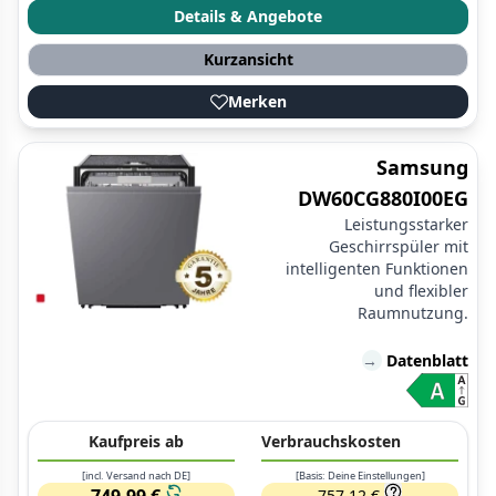
Details & Angebote
Kurzansicht
Merken
Samsung
DW60CG880I00EG
Leistungsstarker
Geschirrspüler mit
intelligenten Funktionen
und flexibler
Raumnutzung.
→
Datenblatt
Kaufpreis ab
Verbrauchskosten
[incl. Versand nach DE]
[Basis: Deine Einstellungen]
749,99 €
757,12 €