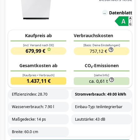
→
Datenblatt
Kaufpreis ab
Verbrauchskosten
[incl. Versand nach DE]
[Basis: Deine Einstellungen]
679,99 €
757,12 €
Gesamtkosten ab
CO₂-Emissionen
[Kaufpreis + Verbrauch]
[siehe Info]
1.437,11 €
ca. 0,61 t
Effizienzindex: 28.70
Stromverbrauch: 49.00 kWh
Wasserverbrauch: 7.90 l
Einbau-Typ: teilintegrierbar
Maßgedecke: 14 ps
Lautstärke: 43 dB
Breite: 60.0 cm