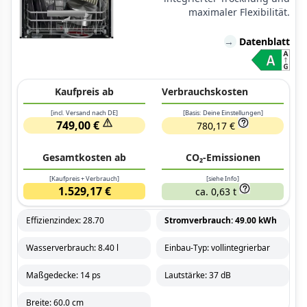
maximaler Flexibilität.
→
Datenblatt
Kaufpreis ab
Verbrauchskosten
[incl. Versand nach DE]
[Basis: Deine Einstellungen]
749,00 €
780,17 €
Gesamtkosten ab
CO₂-Emissionen
[Kaufpreis + Verbrauch]
[siehe Info]
1.529,17 €
ca. 0,63 t
Effizienzindex: 28.70
Stromverbrauch: 49.00 kWh
Wasserverbrauch: 8.40 l
Einbau-Typ: vollintegrierbar
Maßgedecke: 14 ps
Lautstärke: 37 dB
Breite: 60.0 cm