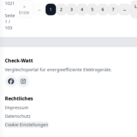
1021
«
L
·
←
1
2
3
4
5
6
7
→
Erste
Seite
1
/
103
Check-Watt
Vergleichsportal für energieeffiziente Elektrogeräte.
Rechtliches
Impressum
Datenschutz
Cookie-Einstellungen