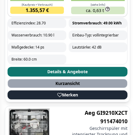
[Kaufpreis + Verbrauch]
[siehe Info]
1.355,57 €
ca. 0,63 t
Effizienzindex: 28.70
Stromverbrauch: 49.00 kWh
Wasserverbrauch: 10.90 l
Einbau-Typ: vollintegrierbar
Maßgedecke: 14 ps
Lautstärke: 42 dB
Breite: 60.0 cm
Details & Angebote
Kurzansicht
Merken
Aeg GI9210X2CT
911474010
Geschirrspüler mit
integrierter Trocknung und