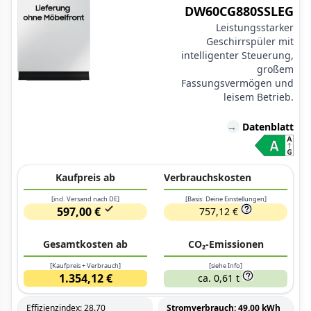
DW60CG880SSLEG
Leistungsstarker
Geschirrspüler mit
intelligenter Steuerung,
großem
Fassungsvermögen und
leisem Betrieb.
→
Datenblatt
Kaufpreis ab
Verbrauchskosten
[incl. Versand nach DE]
[Basis: Deine Einstellungen]
597,00 €
757,12 €
Gesamtkosten ab
CO₂-Emissionen
[Kaufpreis + Verbrauch]
[siehe Info]
1.354,12 €
ca. 0,61 t
Effizienzindex: 28.70
Stromverbrauch: 49.00 kWh