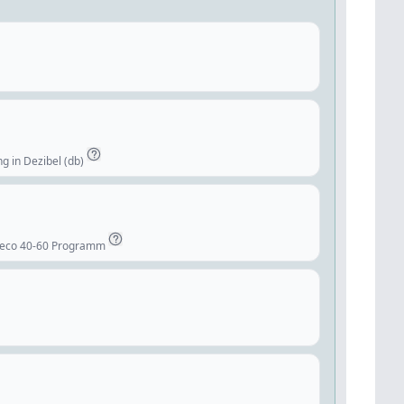
g in Dezibel (db)
 eco 40-60 Programm