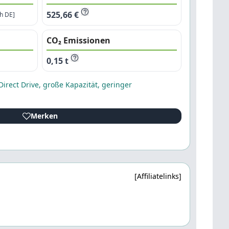
525,66 €
ch DE]
CO₂ Emissionen
0,15 t
rect Drive, große Kapazität, geringer
Merken
[Affiliatelinks]