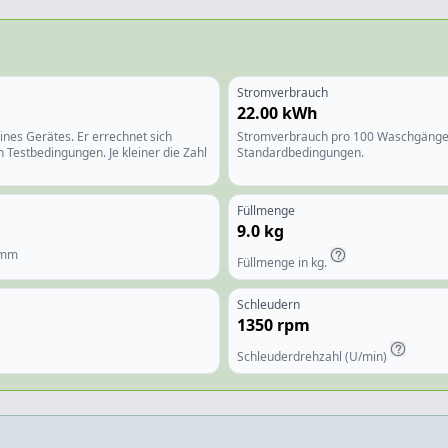
Stromverbrauch
22.00
kWh
ines Gerätes. Er errechnet sich
Stromverbrauch pro 100 Waschgänge 
 Testbedingungen. Je kleiner die Zahl
Standardbedingungen.
Füllmenge
9.0
kg
amm
Füllmenge in kg.
Schleudern
1350
rpm
Schleuderdrehzahl (U/min)