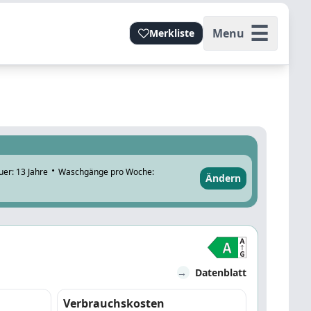
☰
Menu
Merkliste
·
er: 13 Jahre
Waschgänge pro Woche:
Ändern
→
Datenblatt
Verbrauchskosten