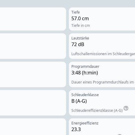
Tiefe
57.0
cm
Tiefe in cm
Lautstärke
72
dB
Luftschallemissionen im Schleudergan
Programmdauer
3:48
(h:min)
Dauer eines Programmdurchlaufs im
Schleuderklasse
B
(A-G)
Schleudereffizienzklasse (A-G)
Energieeffizienz
23.3