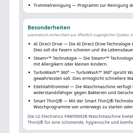
Trommelreinigung
— Programm zur Reinigung de
Besonderheiten
automatisch recherchiert aus öffentlich zugänglichen Quellen,
AI Direct Drive
— Die AI Direct Drive-Technologi
Dies soll die Fasern schonen und die Lebensdaue
Steam+™ Technologie
— Die Steam+™ Technologie 
mit Allergikern oder kleinen Kindern.
TurboWash™ 360°
— TurboWash™ 360° sprüht Wasse
gewährleisten soll. Dies ermöglicht schnellere W
Edelstahltrommel
— Die Waschmaschine verfügt üb
widerstandsfähiger gegen Bakterien und Gerüch
Smart ThinQ®
— Mit der Smart ThinQ®-Technolog
Waschprogramme von unterwegs zu starten oder
Die LG Electronics F4WX9092B Waschmaschine bietet
ThinQ® für eine schonende, hygienische und komfo