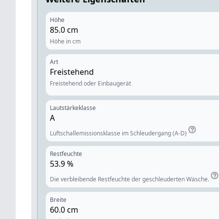
Höhe
85.0
cm
Höhe in cm
Art
Freistehend
Freistehend oder Einbaugerät
Lautstärkeklasse
A
Luftschallemissionsklasse im Schleudergang (A-D)
Restfeuchte
53.9
%
Die verbleibende Restfeuchte der geschleuderten Wäsche.
Breite
60.0
cm