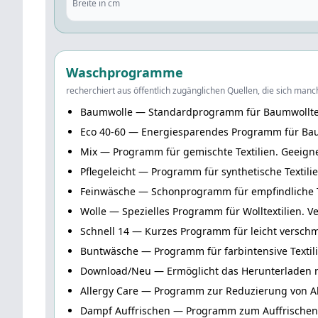
Breite in cm
Waschprogramme
recherchiert aus öffentlich zugänglichen Quellen, die sich m
Baumwolle
— Standardprogramm für Baumwolltext
Eco 40-60
— Energiesparendes Programm für Bau
Mix
— Programm für gemischte Textilien. Geeigne
Pflegeleicht
— Programm für synthetische Textilie
Feinwäsche
— Schonprogramm für empfindliche Tex
Wolle
— Spezielles Programm für Wolltextilien. Ve
Schnell 14
— Kurzes Programm für leicht verschm
Buntwäsche
— Programm für farbintensive Textili
Download/Neu
— Ermöglicht das Herunterladen 
Allergy Care
— Programm zur Reduzierung von All
Dampf Auffrischen
— Programm zum Auffrischen v