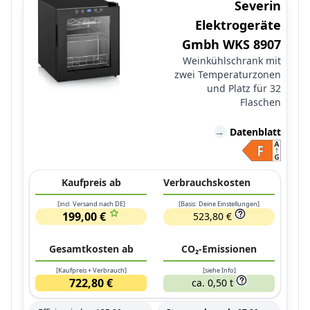
Severin
Elektrogeräte
Gmbh WKS 8907
Weinkühlschrank mit
zwei Temperaturzonen
und Platz für 32
Flaschen
→
Datenblatt
Kaufpreis ab
Verbrauchskosten
[incl. Versand nach DE]
[Basis: Deine Einstellungen]
199,00 €
523,80 €
Gesamtkosten ab
CO₂-Emissionen
[Kaufpreis + Verbrauch]
[siehe Info]
722,80 €
ca. 0,50 t