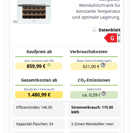
Weinkühlschrank für
konstante Temperatur
und optimale Lagerung.
→
Datenblatt
Kaufpreis ab
Verbrauchskosten
[incl. Versand nach DE]
[Basis: Deine Einstellungen]
859,99 €
621,00 €
Gesamtkosten ab
CO₂-Emissionen
[Kaufpreis + Verbrauch]
[siehe Info]
1.480,99 €
ca. 0,59 t
Effizienzindex: 146.00
Stromverbrauch: 115.00
kWh
Kapazität Flaschen: 24
2-Zonen Weinkühler: nein