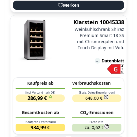
Merken
Klarstein 10045338
Weinkühlschrank Shiraz
Premium Smart 18 SS
mit Chromregalen und
Touch Display mit Wifi.
→
Datenblatt
Kaufpreis ab
Verbrauchskosten
[incl. Versand nach DE]
[Basis: Deine Einstellungen]
286,99 €
648,00 €
Gesamtkosten ab
CO₂-Emissionen
[Kaufpreis + Verbrauch]
[siehe Info]
934,99 €
ca. 0,62 t