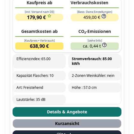
Kaufpreis ab
Verbrauchskosten
[incl. Versand nach DE]
[Basis: Deine Einstellungen]
179,90 €
459,00 €
Gesamtkosten ab
CO₂-Emissionen
[Kaufpreis + Verbrauch]
[siehe Info]
638,90 €
ca. 0,44 t
Effizienzindex: 65.00
Stromverbrauch: 85.00
kWh
Kapazität Flaschen: 10
2-Zonen Weinkühler: nein
Art: Freistehend
Höhe : 57.0 cm
Lautstärke: 35 dB
Details & Angebote
Kurzansicht