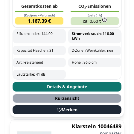
Gesamtkosten ab
CO₂-Emissionen
[Kaufpreis + Verbrauch]
[siehe Info]
1.167,39 €
ca. 0,60 t
Effizienzindex: 144.00
Stromverbrauch: 116.00
kWh
Kapazität Flaschen: 31
2-Zonen Weinkühler: nein
Art: Freistehend
Höhe : 86.0 cm
Lautstärke: 41 dB
Details & Angebote
Kurzansicht
Merken
Klarstein 10046489
Kompakter