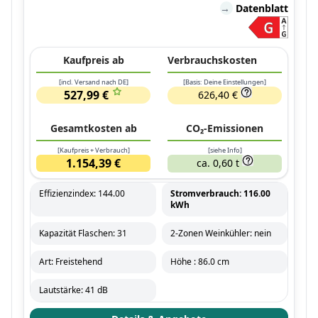
→
Datenblatt
Kaufpreis ab
Verbrauchskosten
[incl. Versand nach DE]
[Basis: Deine Einstellungen]
527,99 €
626,40 €
Gesamtkosten ab
CO₂-Emissionen
[Kaufpreis + Verbrauch]
[siehe Info]
1.154,39 €
ca. 0,60 t
Effizienzindex: 144.00
Stromverbrauch: 116.00
kWh
Kapazität Flaschen: 31
2-Zonen Weinkühler: nein
Art: Freistehend
Höhe : 86.0 cm
Lautstärke: 41 dB