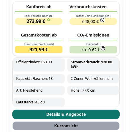
Kaufpreis ab
Verbrauchskosten
[incl. Versand nach DE]
[Basis: Deine Einstellungen]
273,99 €
648,00 €
Gesamtkosten ab
CO₂-Emissionen
[Kaufpreis + Verbrauch]
[siehe Info]
921,99 €
ca. 0,62 t
Effizienzindex: 153.00
Stromverbrauch: 120.00
kWh
Kapazität Flaschen: 18
2-Zonen Weinkühler: nein
Art: Freistehend
Höhe : 77.0 cm
Lautstärke: 43 dB
Details & Angebote
Kurzansicht