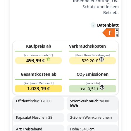
Innenbeleuchtung, UV-
Schutz und leisem
Betrieb.
→
Datenblatt
Kaufpreis ab
Verbrauchskosten
[incl. Versand nach DE]
[Basis: Deine Einstellungen]
493,99 €
529,20 €
Gesamtkosten ab
CO₂-Emissionen
[Kaufpreis + Verbrauch]
[siehe Info]
1.023,19 €
ca. 0,51 t
Effizienzindex: 120.00
Stromverbrauch: 98.00
kWh
Kapazität Flaschen: 38
2-Zonen Weinkühler: nein
Art: Freistehend
Höhe : 84.0 cm