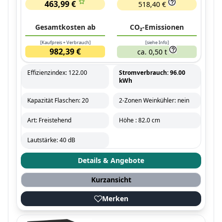
463,99 €
518,40 €
Gesamtkosten ab
CO₂-Emissionen
[Kaufpreis + Verbrauch]
[siehe Info]
982,39 €
ca. 0,50 t
Effizienzindex: 122.00
Stromverbrauch: 96.00
kWh
Kapazität Flaschen: 20
2-Zonen Weinkühler: nein
Art: Freistehend
Höhe : 82.0 cm
Lautstärke: 40 dB
Details & Angebote
Kurzansicht
Merken