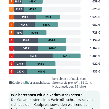
F
639 €
180 €
459 €
E
623 €
218 €
405 €
F
1.023 €
494 €
529 €
F
982 €
464 €
518 €
F
723 €
199 €
524 €
G
1.154 €
528 €
626 €
G
1.167 €
541 €
626 €
G
1.481 €
860 €
621 €
G
922 €
274 €
648 €
G
935 €
287 €
648 €
berechnet auf Basis von:
Kaufpreis
Verbrauchskosten
Strompreis pro kWh: 36 Cent,
Nutzungsdauer: 15 Jahre
Wie berechnen wir die Verbrauchskosten?
Die Gesamtkosten eines Weinkühlschranks setzen
sich aus dem Kaufpreis sowie den während der