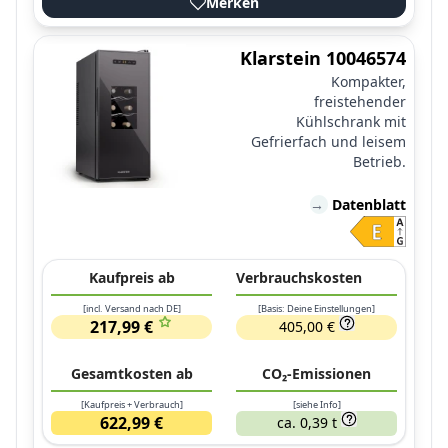
Merken
Klarstein 10046574
Kompakter,
freistehender
Kühlschrank mit
Gefrierfach und leisem
Betrieb.
→
Datenblatt
Kaufpreis ab
Verbrauchskosten
[incl. Versand nach DE]
[Basis: Deine Einstellungen]
217,99 €
405,00 €
Gesamtkosten ab
CO₂-Emissionen
[Kaufpreis + Verbrauch]
[siehe Info]
622,99 €
ca. 0,39 t